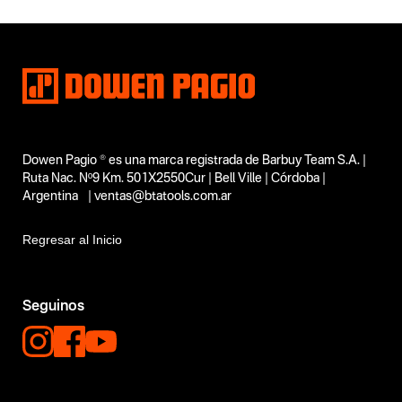
Amoladoras
Subtipo
Amoladoras de banco
Segmentos - pendiente
Construcción
Capacidad
No items found.
Funcion o uso
Dowen Pagio ® es una marca registrada de Barbuy Team S.A. |
De banco o mesa
Ruta Nac. Nº9 Km. 501X2550Cur | Bell Ville | Córdoba |
Tecnologia
Argentina | ventas@btatools.com.ar
No items found.
Regresar al Inicio
Seguinos