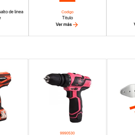
alto de linea
Codigo
e
Titulo
Ver más
9990530