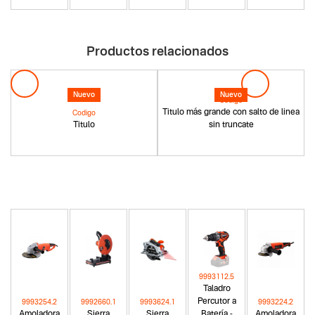
Productos relacionados
Nuevo
Nuevo
Codigo
Titulo más grande con salto de linea
Codigo
Titulo
sin truncate
9993112.5
Taladro
Percutor a
9993254.2
9992660.1
9993624.1
9993224.2
Amoladora
Sierra
Sierra
Batería -
Amoladora