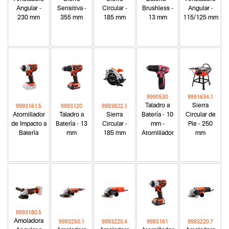
Angular -
Sensitiva -
Circular -
Brushless -
Angular -
230 mm
355 mm
185 mm
13 mm
115/125 mm
9990530
9991634.1
Taladro a
Sierra
9993161.5
9993120
9993622.1
Atornillador
Taladro a
Sierra
Batería - 10
Circular de
de Impacto a
Batería - 13
Circular -
mm -
Pie - 250
Batería
mm
185 mm
Atornillador
mm
9993180.5
Amoladora
9993250.1
9993220.4
9993161
9993220.7