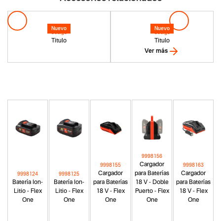
Nuevo
Nuevo
Codigo
Codigo
Titulo
Titulo
Ver más
9998156
Cargador
9998155
9998163
Cargador
para Baterías
Cargador
9998124
9998125
Batería Ion-
Batería Ion-
para Baterías
18 V - Doble
para Baterías
Litio - Flex
Litio - Flex
18 V - Flex
Puerto - Flex
18 V - Flex
One
One
One
One
One