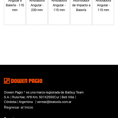
Angular a
Amoladora
Amoladora
Atornillador
Amoladora
Batería - 115
Angular -
Angular -
de Impacto a
Angular -
mm
230 mm
115 mm
Batería
115 mm
Categoria principal
Herramientas a batería
Tipo
Ventosas
Subtipo
Ventosas vibradoras a batería
Segmentos - pendiente
Construcción
Capacidad
Dowen Pagio ® es una marca registrada de Barbuy Team
18V
S.A. | Ruta Nac. Nº9 Km. 501X2550Cur | Bell Ville |
Funcion o uso
Córdoba | Argentina | ventas@btatools.com.ar
No items found.
Regresar al Inicio
Tecnologia