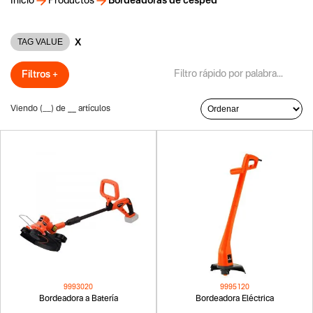
Inicio
Productos
Bordeadoras de césped
X
TAG VALUE
Filtros +
Viendo (
__
) de
__
artículos
9993020
9995120
Bordeadora a Batería
Bordeadora Eléctrica