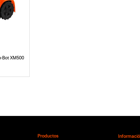
o-Bot XM500
Productos
Informaci