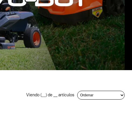
Viendo (
__
) de
__
artículos