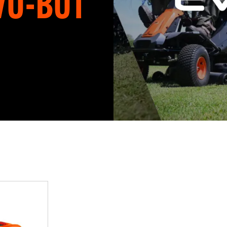
VO-BOT
icos, cero emisiones,
bajo.