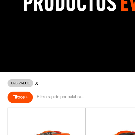
PRODUCTOS
E
Más autonomía, inteligencia y tiempo libre. Motores eléctr
menos ruido, menos esfuerzo. Te relajás, ellos hacen el tra
X
TAG VALUE
Filtros +