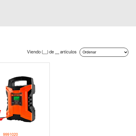
Viendo (
__
) de
__
artículos
9991020