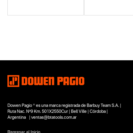
Categoria principal
Herramientas eléctricas
Tipo
Cargadores de batería de auto
Subtipo
Cargador y mantenedor de baterías
Segmentos - pendiente
Automotor
Capacidad
No items found.
Funcion o uso
Dowen Pagio ® es una marca registrada de Barbuy Team S.A. |
Ruta Nac. Nº9 Km. 501X2550Cur | Bell Ville | Córdoba |
No items found.
Argentina | ventas@btatools.com.ar
Tecnologia
No items found.
Regresar al Inicio