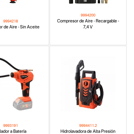
9994200
Compresor de Aire - Recargable -
9994218
 de Aire - Sin Aceite
7,4 V
9993191
9994411.2
flador a Batería
Hidrolavadora de Alta Presión