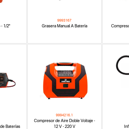
9993167
- 1/2"
Grasera Manual A Batería
Compresor
9994216.1
Compresor de Aire Doble Voltaje -
de Baterías
12 V - 220 V
In