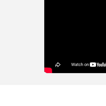
No usar hoja de sierra para tallar 
la herramienta funcione lentamente
del motor generará un calentamien