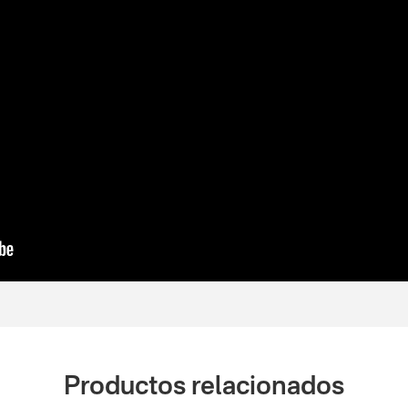
Usos Inadecuados
madera ni una hoja de sierra dentada. Generar excesos de pre
. Obligar a la herramienta a trabajar demasiado rápido y/o bl
to excesivo. No dejar utilizar por niños o persona con algún 
de la misma.
Productos relacionados