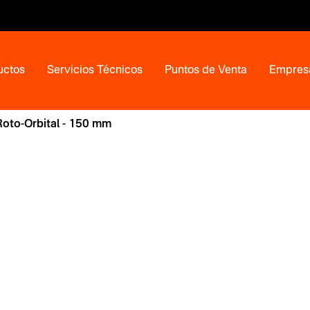
uctos
Servicios Técnicos
Puntos de Venta
Empres
Roto-Orbital - 150 mm