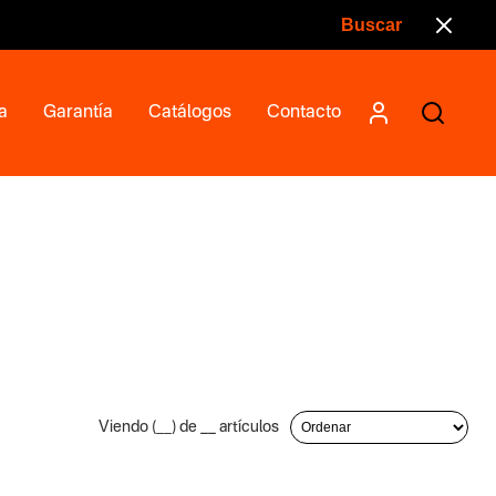
a
Garantía
Catálogos
Contacto
Viendo (
__
) de
__
artículos