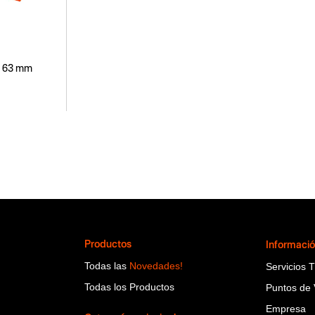
a 63 mm
Productos
Informaci
Todas las
Novedades!
Servicios 
Todas los Productos
Puntos de 
Empresa