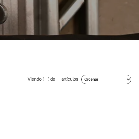
Viendo (
__
) de
__
artículos