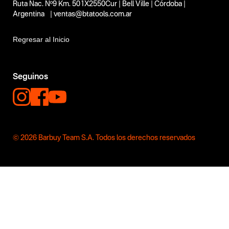
Ruta Nac. Nº9 Km. 501X2550Cur | Bell Ville | Córdoba |
Argentina | ventas@btatools.com.ar
Regresar al Inicio
Seguinos
© 2026 Barbuy Team S.A. Todos los derechos reservados
Más de Ba