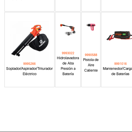
9993022
9990588
Hidrolavadora
Pistola de
de Alta
9995266
9991016
Aire
Soplador/Aspirador/Triturador
Presión a
Mantenedor/Carg
Caliente
Eléctrico
Batería
de Baterías
Categoria principal
Herramientas eléctricas
Tipo
Hidrolavadoras