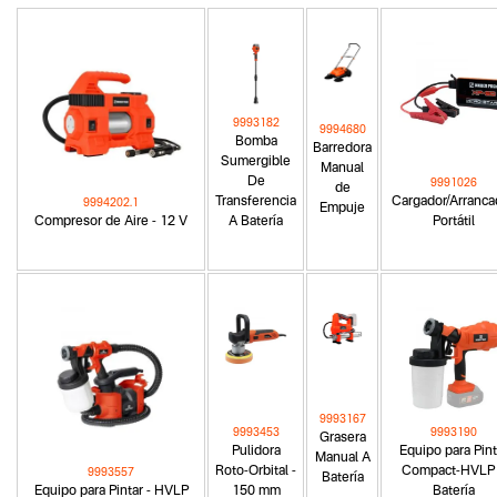
9993182
9994680
Bomba
Barredora
Sumergible
Manual
De
9991026
de
Transferencia
Cargador/Arranca
9994202.1
Empuje
Compresor de Aire - 12 V
A Batería
Portátil
9993167
9993453
9993190
Grasera
Pulidora
Equipo para Pint
Manual A
Roto-Orbital -
Compact-HVLP
9993557
Batería
Equipo para Pintar - HVLP
150 mm
Batería