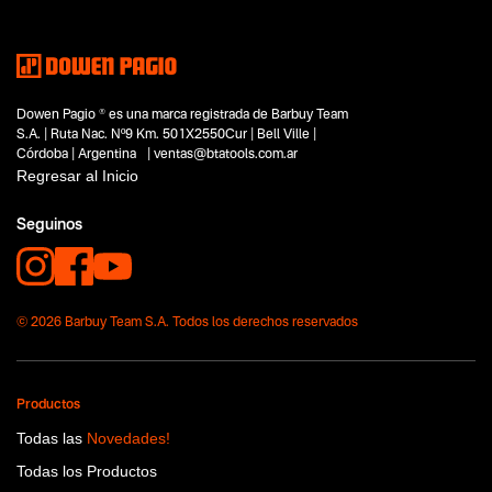
Subtipo
Hidrolavadoras de alta presión
Segmentos - pendiente
Limpieza
Hogar y aire libre
Dowen Pagio ® es una marca registrada de Barbuy Team
Automotor
S.A. | Ruta Nac. Nº9 Km. 501X2550Cur | Bell Ville |
Capacidad
Córdoba | Argentina | ventas@btatools.com.ar
140 bar
Regresar al Inicio
Funcion o uso
No items found.
Seguinos
Tecnologia
No items found.
© 2026 Barbuy Team S.A. Todos los derechos reservados
Productos
Todas las
Novedades!
Todas los Productos