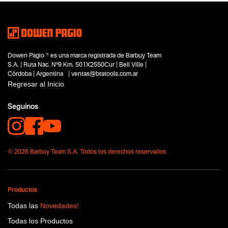
Subtipo
No items found.
Segmentos - pendiente
Construcción
Dowen Pagio ® es una marca registrada de Barbuy Team
Capacidad
S.A. | Ruta Nac. Nº9 Km. 501X2550Cur | Bell Ville |
70 Joules
Córdoba | Argentina | ventas@btatools.com.ar
Funcion o uso
Regresar al Inicio
No items found.
Seguinos
Tecnologia
No items found.
© 2026 Barbuy Team S.A. Todos los derechos reservados
Productos
Todas las
Novedades!
Todas los Productos