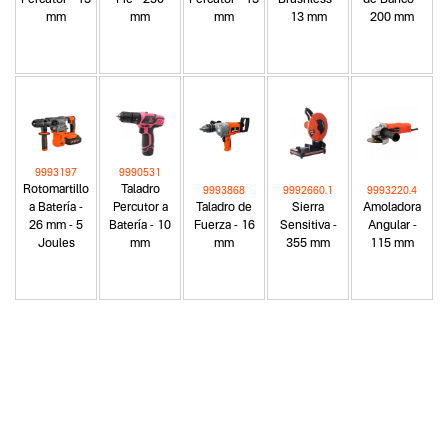
Percutor - 13
Pie - 250
Percutor - 13
Brushless -
de Banco -
mm
mm
mm
13 mm
200 mm
9993197
9990531
Rotomartillo
Taladro
9993868
9992660.1
9993220.4
a Batería -
Percutor a
Taladro de
Sierra
Amoladora
26 mm - 5
Batería - 10
Fuerza - 16
Sensitiva -
Angular -
Joules
mm
mm
355 mm
115 mm
Categoria principal
Herramientas eléctricas
Tipo
Martillos demoledores