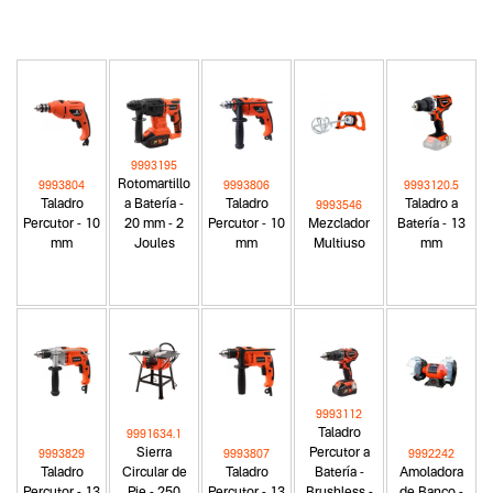
9993195
Rotomartillo
9993804
9993806
9993120.5
Taladro
a Batería -
Taladro
Taladro a
9993546
Percutor - 10
20 mm - 2
Percutor - 10
Mezclador
Batería - 13
mm
Joules
mm
Multiuso
mm
9993112
Taladro
9991634.1
Sierra
Percutor a
9993829
9993807
9992242
Taladro
Circular de
Taladro
Batería -
Amoladora