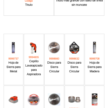
Titulo más grande con salto de linea
Codigo
Titulo
sin truncate
9994605
9999737
9998660
9998632
9999708
Cepillo
Hoja de
Disco para
Disco para
Hoja de
Lavatapizado
Sierra para
Sierra
Sierra
Sierra para
para
Metal
Circular
Circular
Madera
Aspiradora