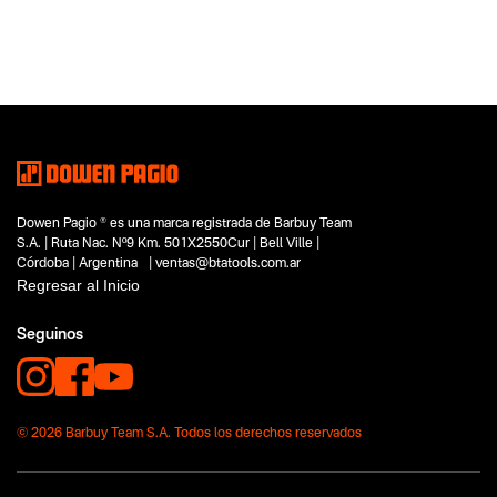
Categoria principal
Accesorios
Tipo
Accesorios e Insumos
Subtipo
Hoja Sierra Caladora para Madera
Segmentos - pendiente
No items found.
Dowen Pagio ® es una marca registrada de Barbuy Team
Capacidad
S.A. | Ruta Nac. Nº9 Km. 501X2550Cur | Bell Ville |
No items found.
Córdoba | Argentina | ventas@btatools.com.ar
Regresar al Inicio
Funcion o uso
No items found.
Seguinos
Tecnologia
No items found.
© 2026 Barbuy Team S.A. Todos los derechos reservados