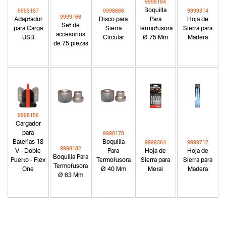
9998184
Boquilla
9993187
9998666
9999314
9999166
Adaptador
Disco para
Para
Hoja de
Set de
para Carga
Sierra
Termofusora
Sierra para
accesorios
USB
Circular
Ø 75 Mm
Madera
de 75 piezas
9998156
Cargador
para
9998178
Baterías 18
Boquilla
9999364
9999712
9998182
V - Doble
Para
Hoja de
Hoja de
Boquilla Para
Puerto - Flex
Termofusora
Sierra para
Sierra para
Termofusora
One
Ø 40 Mm
Metal
Madera
Ø 63 Mm