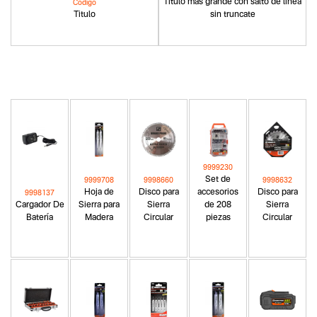
Titulo más grande con salto de linea
Codigo
Titulo
sin truncate
9999230
Set de
9999708
9998660
9998632
Hoja de
Disco para
accesorios
Disco para
9998137
Cargador De
Sierra para
Sierra
de 208
Sierra
Batería
Madera
Circular
piezas
Circular