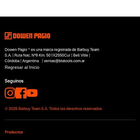
Accesorios
Tipo
Accesorios e Insumos
Subtipo
Hojas Sierra Caladora para Metal
Segmentos - pendiente
No items found.
Dowen Pagio ® es una marca registrada de Barbuy Team
Capacidad
S.A. | Ruta Nac. Nº9 Km. 501X2550Cur | Bell Ville |
No items found.
Córdoba | Argentina | ventas@btatools.com.ar
Regresar al Inicio
Funcion o uso
No items found.
Seguinos
Tecnologia
No items found.
© 2026 Barbuy Team S.A. Todos los derechos reservados
Productos