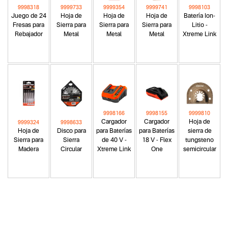
9998318
9999733
9999354
9999741
9998103
Juego de 24
Hoja de
Hoja de
Hoja de
Batería Ion-
Fresas para
Sierra para
Sierra para
Sierra para
Litio -
Rebajador
Metal
Metal
Metal
Xtreme Link
9998166
9998155
9999810
Cargador
Cargador
Hoja de
9999324
9998633
Hoja de
Disco para
para Baterías
para Baterías
sierra de
Sierra para
Sierra
de 40 V -
18 V - Flex
tungsteno
Madera
Circular
Xtreme Link
One
semicircular
Categoria principal