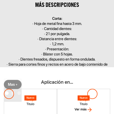
MÁS DESCRIPCIONES
Corta:
• Hoja de metal fina hasta 3 mm.
• Cantidad dientes:
• 21 por pulgada.
• Distancia entre dientes:
• 1,2 mm.
• Presentación:
• Blíster con 5 hojas.
• Dientes fresados, dispuesto en forma ondulada.
• Sierra para cortes finos y rectos en acero de bajo contenido de
carbono (Acero blando), Aluminio, Materiales no ferrosos y
Materiales Sintéticos.
Aplicación en...
Mas +
Nuevo
Nuevo
Codigo
Codigo
Titulo
Titulo
Ver más