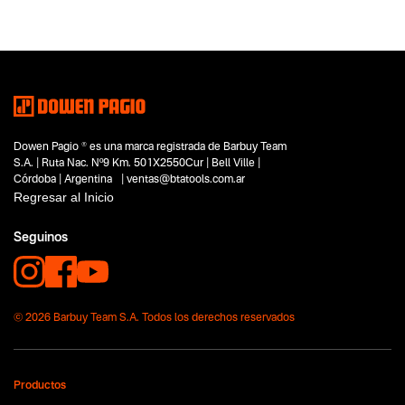
Herramientas eléctricas
Tipo
Sierras
Subtipo
Sierras caladoras
Segmentos - pendiente
Carpintería
Capacidad
Dowen Pagio ® es una marca registrada de Barbuy Team
No items found.
S.A. | Ruta Nac. Nº9 Km. 501X2550Cur | Bell Ville |
Córdoba | Argentina | ventas@btatools.com.ar
Funcion o uso
Regresar al Inicio
No items found.
Seguinos
Tecnologia
No items found.
© 2026 Barbuy Team S.A. Todos los derechos reservados
Productos