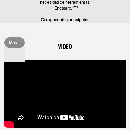
necesidad de herramientas.
• Encastre: "T"
Componentes principales
1) Perilla reguladora de velocidad.
2) Botón para funcionamiento continuo.
3) Empuñadura.
Mas +
4) Perilla control movimiento pendular.
VIDEO
5) Plástico protector.
6) Base de ángulo variable.
7) Salida del soplador de polvo.
8) Interruptor encendido / apagado.
9) Rodillo de apoyo de la sierra.
10) Interruptor guía Láser.
Ajuste del movimiento pendular
• Esta herramienta posee una función de penduleo lo cual
incrementa la performance durante el corte de madera y reduce la
necesidad de presión.
• Ud. puede ajustar el movimiento pendular de la hoja de corte en
varios pasos.
• Gire la llave de movimiento pendular hasta la posición deseada.