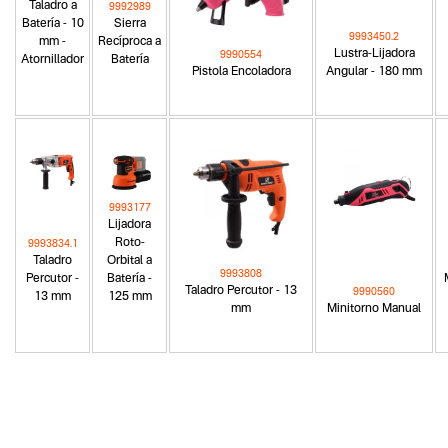
Taladro a
9992989
Batería - 10
Sierra
9993450.2
mm -
Recíproca a
Lustra-Lijadora
9990554
Atornillador
Batería
Pistola Encoladora
Angular - 180 mm
9993177
Lijadora
Roto-
9993834.1
Taladro
Orbital a
9993808
Percutor -
Batería -
Taladro Percutor - 13
9990560
13 mm
125 mm
mm
Minitorno Manual
Categoria principal