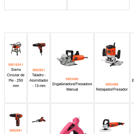
9991634.1
Sierra
9993801
Circular de
Taladro -
9993496
Pie - 250
Atornillador
E
Engalletadora/Fresadora
9993488
mm
- 13 mm
Manual
Rebajador/Fresador
9992981