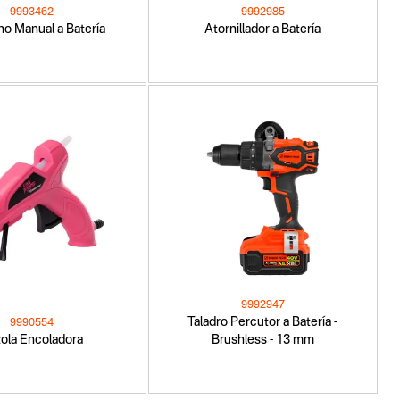
9993462
9992985
no Manual a Batería
Atornillador a Batería
9992947
Taladro Percutor a Batería -
9990554
tola Encoladora
Brushless - 13 mm