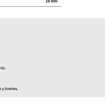
16 mm
nto.
 y biseles.
ión.