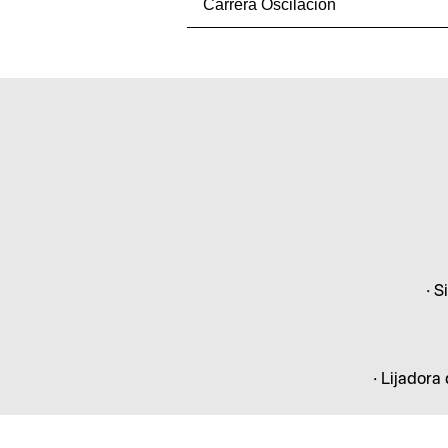
Carrera Oscilación
• S
• Lijadora
• F