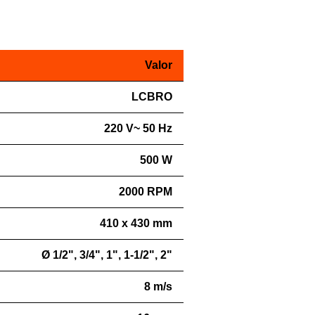
Valor
LCBRO
220 V~ 50 Hz
500 W
2000 RPM
410 x 430 mm
Ø 1/2", 3/4", 1", 1-1/2", 2"
8 m/s