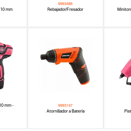
9993486
- 10 mm
Rebajador/Fresador
Minitor
 10 mm -
9993147
r
Atornillador a Batería
Pis