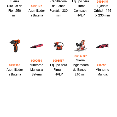
Sierra
Cepilladora
Equipo para
9993445
Circular de
de Banco
Pintar
Lijadora
9993147
Pie - 250
Atornillador
Portátil - 330
Compact-
Orbital - 115
mm
a Batería
mm
HVLP
X 230 mm
9992630.2
Sierra
9990559
9993557
Minitorno
Equipo para
Ingletadora
9992985
9990561
Atornillador
Manual a
Pintar -
de Banco -
Minitorno
a Batería
Batería
HVLP
210 mm
Manual
Categoria principal
Herramientas eléctricas