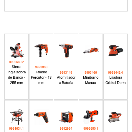
9992640.2
Sierra
9993808
Ingletadora
Taladro
9993149
9993466
9993443.4
de Banco -
Percutor - 13
Atornillador
Minitorno
Lijadora
255 mm
mm
a Batería
Manual
Orbital Delta
9991634.1
9992934
9993550.1