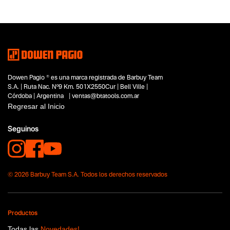
Tipo
Minitornos manuales
Subtipo
No items found.
Segmentos - pendiente
Carpintería
Dowen Pagio ® es una marca registrada de Barbuy Team
Hobbistas
S.A. | Ruta Nac. Nº9 Km. 501X2550Cur | Bell Ville |
Capacidad
Córdoba | Argentina | ventas@btatools.com.ar
No items found.
Regresar al Inicio
Funcion o uso
Seguinos
No items found.
Tecnologia
No items found.
© 2026 Barbuy Team S.A. Todos los derechos reservados
Productos
Todas las
Novedades!