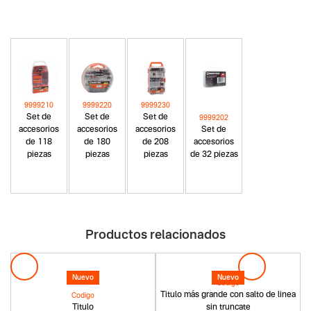
9999210
9999220
9999230
Set de
Set de
Set de
9999202
accesorios
accesorios
accesorios
Set de
de 118
de 180
de 208
accesorios
piezas
piezas
piezas
de 32 piezas
Productos relacionados
Nuevo
Nuevo
Codigo
Titulo más grande con salto de linea
Codigo
Titulo
sin truncate