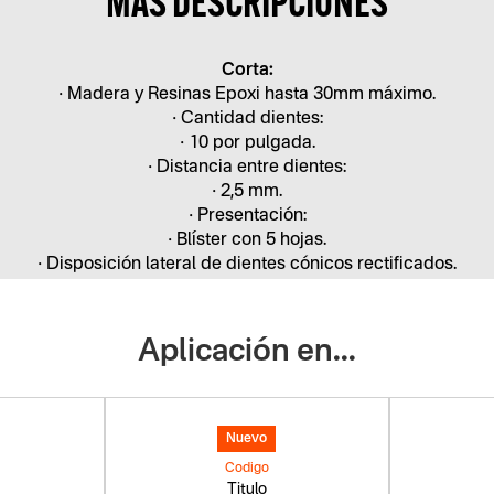
MÁS DESCRIPCIONES
Corta:
• Madera y Resinas Epoxi hasta 30mm máximo.
• Cantidad dientes:
• 10 por pulgada.
• Distancia entre dientes:
• 2,5 mm.
• Presentación:
• Blíster con 5 hojas.
• Disposición lateral de dientes cónicos rectificados.
l apoyo cónico, para cortes mas precisos y limpios, para mader
• Presentación:
• Blíster con 5 hojas.
Aplicación en...
Nuevo
Codigo
Titulo