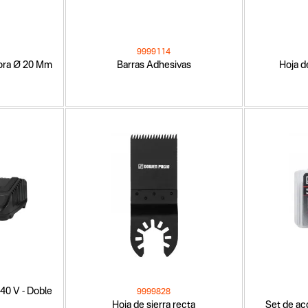
9999114
sora Ø 20 Mm
Barras Adhesivas
Hoja d
40 V - Doble
9999828
Hoja de sierra recta
Set de ac