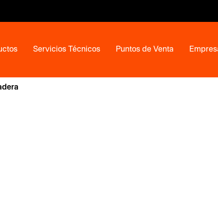
uctos
Servicios Técnicos
Puntos de Venta
Empres
adera