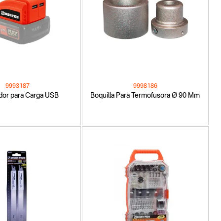
9993187
9998186
dor para Carga USB
Boquilla Para Termofusora Ø 90 Mm