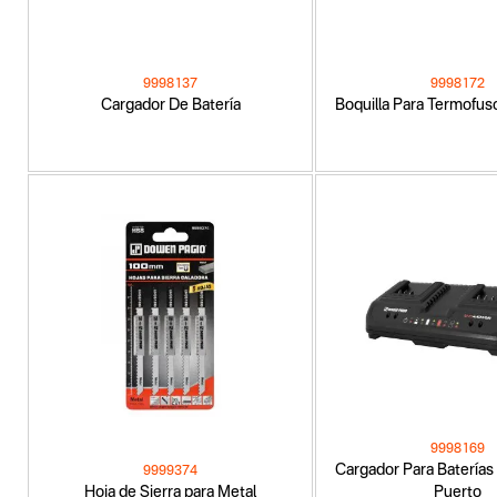
9998137
9998172
Cargador De Batería
Boquilla Para Termofu
9998169
Cargador Para Baterías 
9999374
Hoja de Sierra para Metal
Puerto