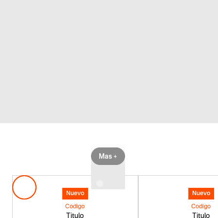
• Hoja con e
Mas +
Nuevo
Nuevo
Codigo
Codigo
Titulo
Titulo