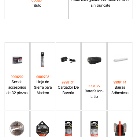
Titulo más grande con salto de linea
Codigo
Titulo
sin truncate
9999202
9999708
Set de
Hoja de
9998131
9999114
9998127
accesorios
Sierra para
Cargador De
Barras
Batería Ion-
de 32 piezas
Madera
Batería
Adhesivas
Litio