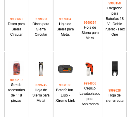
9998156
Cargador
para
Baterías 18
9998660
9998633
9999364
9999354
Disco para
Disco para
Hoja de
V - Doble
Hoja de
Sierra
Sierra
Sierra para
Puerto - Flex
Sierra para
Circular
Circular
Metal
One
Metal
9999210
9994605
Set de
9999745
9998103
Cepillo
accesorios
Hoja de
Batería Ion-
9999828
Lavatapizado
de 118
Sierra para
Litio -
Hoja de
para
piezas
Metal
Xtreme Link
sierra recta
Aspiradora