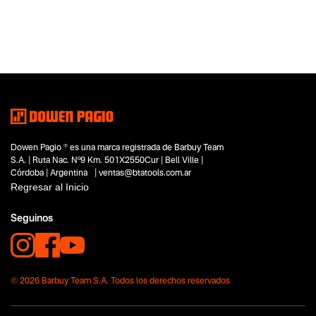
Categoria principal
Accesorios
Tipo
Accesorios e Insumos
Subtipo
Cargadores de Baterías
Segmentos - pendiente
No items found.
Dowen Pagio ® es una marca registrada de Barbuy Team
Capacidad
S.A. | Ruta Nac. Nº9 Km. 501X2550Cur | Bell Ville |
12V
Córdoba | Argentina | ventas@btatools.com.ar
Funcion o uso
Regresar al Inicio
No items found.
Seguinos
Tecnologia
No items found.
© 2026 Barbuy Team S.A. Todos los derechos reservados