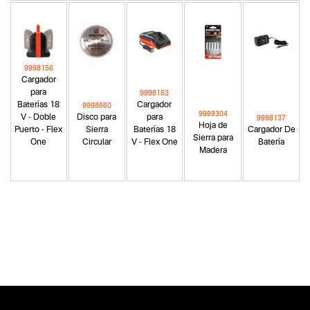
9998156
Cargador
para
9998163
Baterías 18
Cargador
9998660
9999304
V - Doble
Disco para
para
9998137
Hoja de
Puerto - Flex
Sierra
Baterías 18
Cargador De
Sierra para
One
Circular
V - Flex One
Batería
Madera
Categoria principal
Accesorios
Tipo
Accesorios e Insumos
Subtipo
Juegos de Fresas