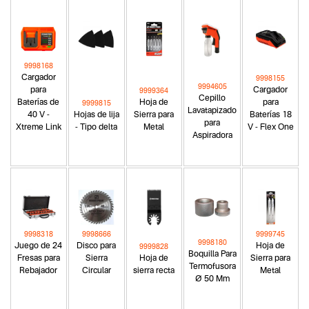
9998168
Cargador
9998155
9994605
para
Cargador
9999364
Cepillo
Baterías de
Hoja de
para
9999815
Lavatapizado
40 V -
Hojas de lija
Sierra para
Baterías 18
para
Xtreme Link
- Tipo delta
Metal
V - Flex One
Aspiradora
9998318
9998666
9999745
9998180
Juego de 24
Disco para
Hoja de
9999828
Boquilla Para
Fresas para
Sierra
Hoja de
Sierra para
Termofusora
Rebajador
Circular
sierra recta
Metal
Ø 50 Mm