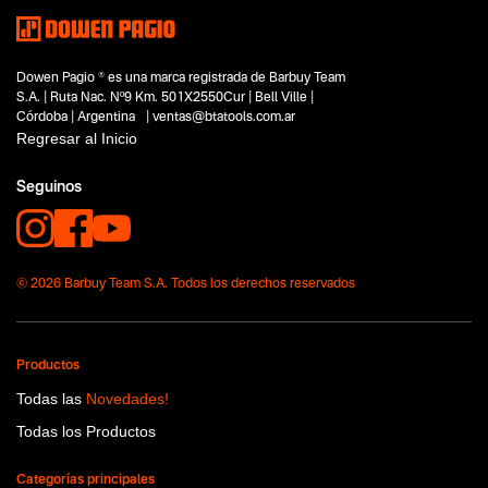
Segmentos - pendiente
No items found.
Dowen Pagio ® es una marca registrada de Barbuy Team
Capacidad
S.A. | Ruta Nac. Nº9 Km. 501X2550Cur | Bell Ville |
No items found.
Córdoba | Argentina | ventas@btatools.com.ar
Regresar al Inicio
Funcion o uso
No items found.
Seguinos
Tecnologia
No items found.
© 2026 Barbuy Team S.A. Todos los derechos reservados
Productos
Todas las
Novedades!
Todas los Productos
Categorías principales