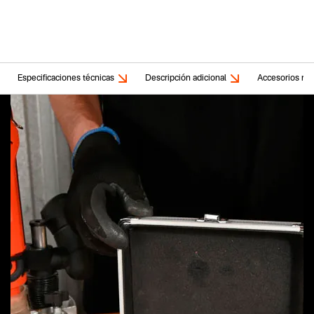
Especificaciones técnicas
Descripción adicional
Accesorios rel