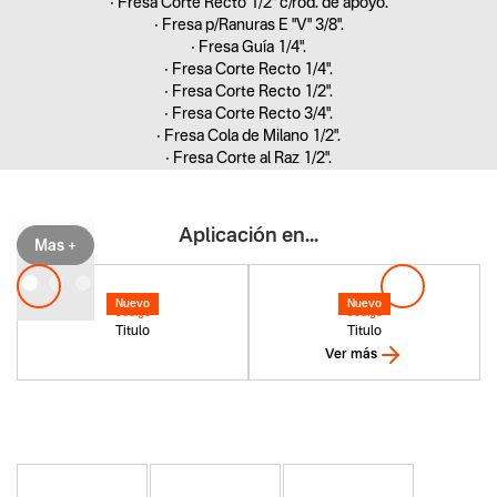
• Fresa Corte Recto 1/2" c/rod. de apoyo.
• Fresa p/Ranuras E "V" 3/8".
• Fresa Guía 1/4".
• Fresa Corte Recto 1/4".
• Fresa Corte Recto 1/2".
• Fresa Corte Recto 3/4".
• Fresa Cola de Milano 1/2".
• Fresa Corte al Raz 1/2".
• Fresa p/Ranuras 1-1/4" c/rod. de apoyo.
• Fresa p/Redondear R=3/8" c/rod de apoyo.
• Fresa de Corte 1-3/16" c/rod. de apoyo.
Aplicación en...
Mas +
• Fresa p/Media Caña R=1/2" c/rodamiento de apoyo.
• Fresa Moldura Romana R=5/32" c/rodamiento de apoyo
Nuevo
Nuevo
Codigo
Codigo
Titulo
Titulo
Ver más