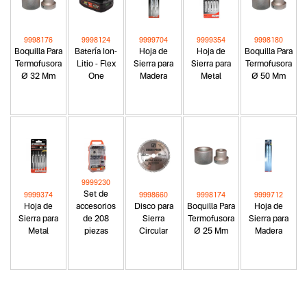
9998176
9998124
9999704
9999354
9998180
Boquilla Para
Batería Ion-
Hoja de
Hoja de
Boquilla Para
Termofusora
Litio - Flex
Sierra para
Sierra para
Termofusora
Ø 32 Mm
One
Madera
Metal
Ø 50 Mm
9999230
Set de
9999374
9998660
9998174
9999712
Hoja de
accesorios
Disco para
Boquilla Para
Hoja de
Sierra para
de 208
Sierra
Termofusora
Sierra para
Metal
piezas
Circular
Ø 25 Mm
Madera