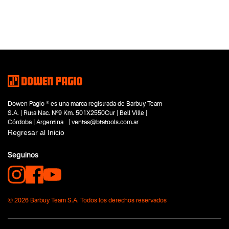
Categoria principal
Accesorios
Tipo
Accesorios e Insumos
Subtipo
Boquillas para Termofusora
Segmentos - pendiente
No items found.
Dowen Pagio ® es una marca registrada de Barbuy Team
Capacidad
S.A. | Ruta Nac. Nº9 Km. 501X2550Cur | Bell Ville |
No items found.
Córdoba | Argentina | ventas@btatools.com.ar
Regresar al Inicio
Funcion o uso
No items found.
Seguinos
Tecnologia
No items found.
© 2026 Barbuy Team S.A. Todos los derechos reservados