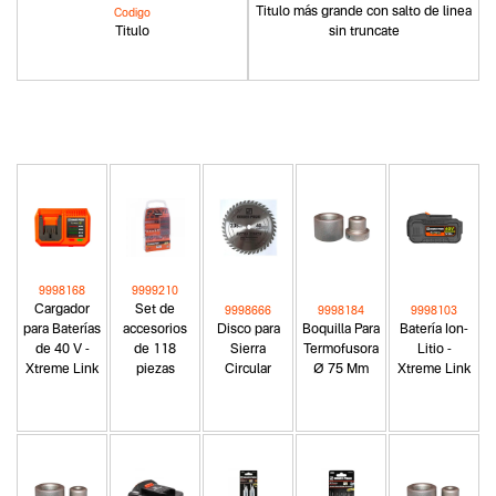
Titulo más grande con salto de linea
Codigo
Titulo
sin truncate
9998168
9999210
Cargador
Set de
9998666
9998184
9998103
para Baterías
accesorios
Disco para
Boquilla Para
Batería Ion-
de 40 V -
de 118
Sierra
Termofusora
Litio -
Xtreme Link
piezas
Circular
Ø 75 Mm
Xtreme Link