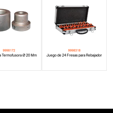
9998172
9998318
ra Termofusora Ø 20 Mm
Juego de 24 Fresas para Rebajador