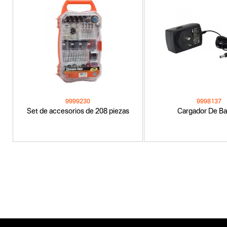
9999230
9998137
Set de accesorios de 208 piezas
Cargador De Ba
Categoria principal
Accesorios
Tipo
Accesorios e Insumos
Subtipo