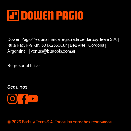
No items found.
Segmentos - pendiente
No items found.
Capacidad
Dowen Pagio ® es una marca registrada de Barbuy Team S.A. |
No items found.
Ruta Nac. Nº9 Km. 501X2550Cur | Bell Ville | Córdoba |
Funcion o uso
Argentina | ventas@btatools.com.ar
No items found.
Regresar al Inicio
Tecnologia
No items found.
Seguinos
© 2026 Barbuy Team S.A. Todos los derechos reservados