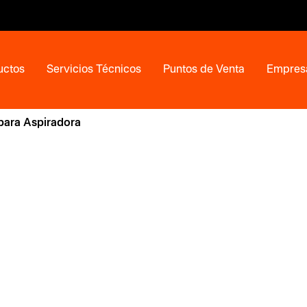
uctos
Servicios Técnicos
Puntos de Venta
Empres
para Aspiradora