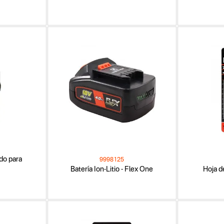
do para
9998125
Batería Ion-Litio - Flex One
Hoja d