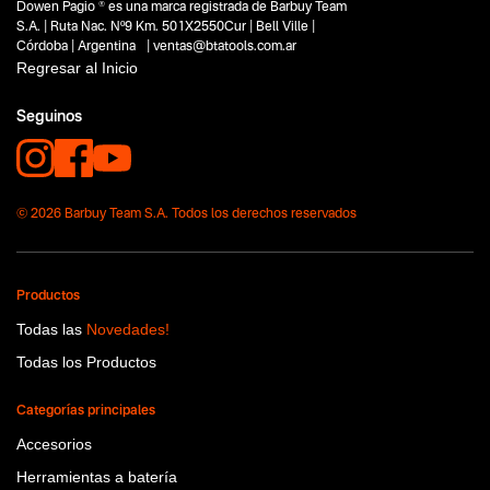
Dowen Pagio ® es una marca registrada de Barbuy Team
Capacidad
S.A. | Ruta Nac. Nº9 Km. 501X2550Cur | Bell Ville |
No items found.
Córdoba | Argentina | ventas@btatools.com.ar
Regresar al Inicio
Funcion o uso
No items found.
Seguinos
Tecnologia
No items found.
© 2026 Barbuy Team S.A. Todos los derechos reservados
Productos
Todas las
Novedades!
Todas los Productos
Categorías principales
Accesorios
Herramientas a batería