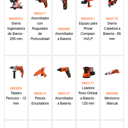
9993417
Atornillador
9992640.2
9993550.1
9993170
Sierra
con
Equipo para
Sierra
Ingletadora
Regulador
Pintar
Caladora a
9992985
de Banco -
de
Atornillador
Compact-
Batería - 65
255 mm
Profundidad
a Batería
HVLP
mm
9993177
Lijadora
9993829
Taladro
Roto-Orbital
9993514
9993147
9993466
Percutor - 13
Pistola
Atornillador
a Batería -
Minitorno
mm
Encoladora
a Batería
125 mm
Manual