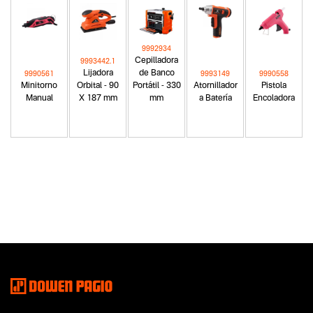
9992934
Cepilladora
9993442.1
Lijadora
de Banco
9990561
9993149
9990558
Minitorno
Orbital - 90
Portátil - 330
Atornillador
Pistola
Manual
X 187 mm
mm
a Batería
Encoladora
Categoria principal
Herramientas eléctricas
Tipo
Fresadoras
Subtipo
No items found.
Segmentos - pendiente
Carpintería