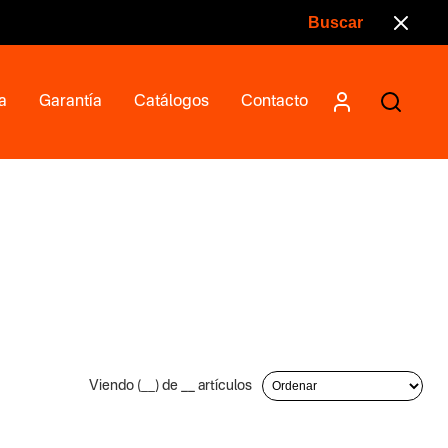
a
Garantía
Catálogos
Contacto
Viendo (
__
) de
__
artículos