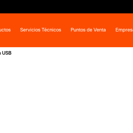
uctos
Servicios Técnicos
Puntos de Venta
Empres
a USB