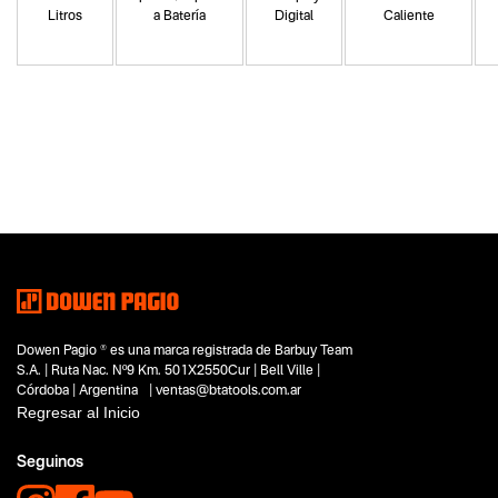
Litros
a Batería
Digital
Caliente
Categoria principal
Herramientas manuales
Tipo
Barredoras
Subtipo
Barredoras manuales de empuje
Segmentos - pendiente
Limpieza
Hogar y aire libre
Dowen Pagio ® es una marca registrada de Barbuy Team
Capacidad
S.A. | Ruta Nac. Nº9 Km. 501X2550Cur | Bell Ville |
No items found.
Córdoba | Argentina | ventas@btatools.com.ar
Regresar al Inicio
Funcion o uso
No items found.
Seguinos
Tecnologia