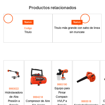
Productos relacionados
Nuevo
Nuevo
Codigo
Titulo más grande con salto de linea
Codigo
Titulo
sin truncate
9993190
Equipo para
9993022
Hidrolavadora
Pintar
de Alta
Compact-
9994218
Presión a
Compresor de Aire
HVLP a
C
9993518