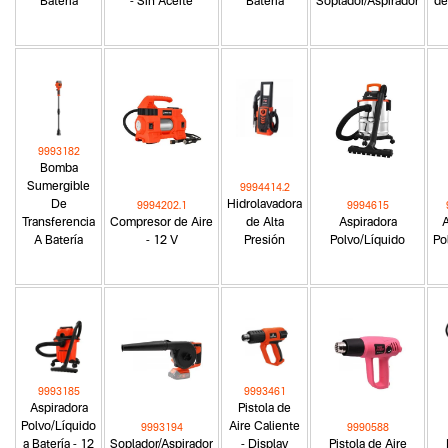
Batería
- Sin Aceite
Batería
Soplador/Aspirador
de
9993182
Bomba
Sumergible
9994414.2
De
Hidrolavadora
9994202.1
9994615
Transferencia
Compresor de Aire
de Alta
Aspiradora
A
A Batería
- 12 V
Presión
Polvo/Líquido
Po
9993185
9993461
Aspiradora
Pistola de
Polvo/Líquido
Aire Caliente
9993194
9990588
a Batería - 12
Soplador/Aspirador
- Display
Pistola de Aire