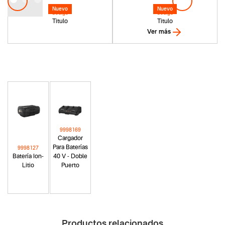
• Pulsador reversa de cuchillas
Nuevo
Nuevo
• Pulsador velocidad crucero.
Codigo
Codigo
Titulo
Titulo
• Pulsador luces encendido/apagado
Ver más
• Interruptor selector avance, neutro y retroceso.
9998169
Cargador
Para Baterías
9998127
Batería Ion-
40 V - Doble
Litio
Puerto
Productos relacionados