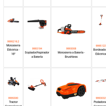
9995216.2
Motosierra
9995122
9993194
9993008
Eléctrica -
Bordeado
Soplador/Aspirador
Motosierra a Batería -
16"
Eléctric
a Batería
Brushless
9995590
9993032
Tractor
Podadora