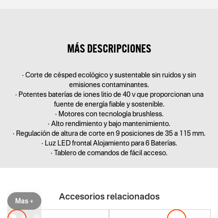
MÁS DESCRIPCIONES
• Corte de césped ecológico y sustentable sin ruidos y sin
emisiones contaminantes.
• Potentes baterías de iones litio de 40 v que proporcionan una
fuente de energía fiable y sostenible.
• Motores con tecnología brushless.
• Alto rendimiento y bajo mantenimiento.
• Regulación de altura de corte en 9 posiciones de 35 a 115 mm.
• Luz LED frontal Alojamiento para 6 Baterías.
• Tablero de comandos de fácil acceso.
Incluye:
• Salida USB para carga de accesorios como celulares.
• Llave para arranque Interruptor parada emergencia de las
Accesorios relacionados
Mas +
cuchillas.
• Visor digital indicador de carga de las baterías.