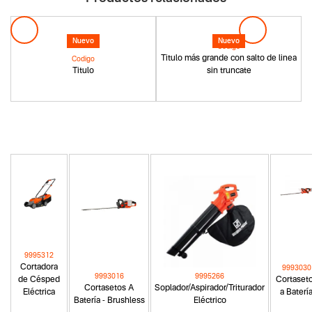
Nuevo
Nuevo
Codigo
Titulo más grande con salto de linea
Codigo
Titulo
sin truncate
9995312
Cortadora
9993030
9993016
9995266
de Césped
Cortaset
Cortasetos A
Soplador/Aspirador/Triturador
Eléctrica
a Baterí
Batería - Brushless
Eléctrico