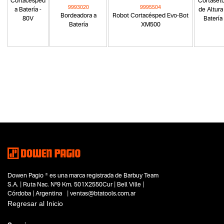
Cortacésped
Cortaset
9993020
9995504
a Batería -
de Altura
Bordeadora a
Robot Cortacésped Evo-Bot
80V
Batería
Batería
XM500
Categoria principal
Herramientas a batería
Tipo
Tractores corta cesped
Cortadoras de cesped
Subtipo
Tractores corta cesped
Segmentos - pendiente
Jardinería y poda
Dowen Pagio ® es una marca registrada de Barbuy Team
Capacidad
S.A. | Ruta Nac. Nº9 Km. 501X2550Cur | Bell Ville |
40V
Córdoba | Argentina | ventas@btatools.com.ar
115 mm
Regresar al Inicio
Funcion o uso
No items found.