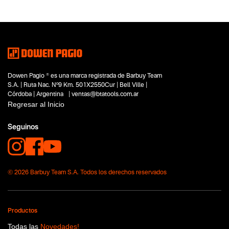
Tipo
Desmalezadoras
Motoguadañas
Subtipo
No items found.
Segmentos - pendiente
Dowen Pagio ® es una marca registrada de Barbuy Team
Jardinería y poda
S.A. | Ruta Nac. Nº9 Km. 501X2550Cur | Bell Ville |
Capacidad
Córdoba | Argentina | ventas@btatools.com.ar
36V (18+18)
Regresar al Inicio
Funcion o uso
No items found.
Seguinos
Tecnologia
Flex One
Brushless
36V Twin Power
© 2026 Barbuy Team S.A. Todos los derechos reservados
Productos
Todas las
Novedades!