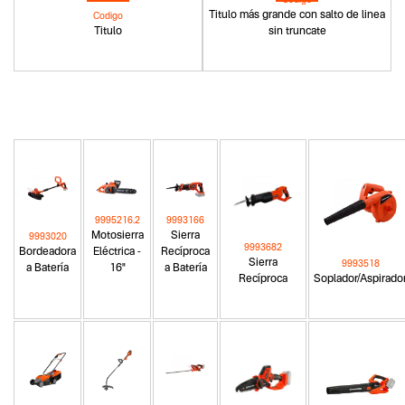
Titulo más grande con salto de linea
Codigo
Titulo
sin truncate
9995216.2
9993166
Motosierra
Sierra
9993020
9993682
Bordeadora
Eléctrica -
Recíproca
Sierra
9993518
a Batería
16"
a Batería
Recíproca
Soplador/Aspirado