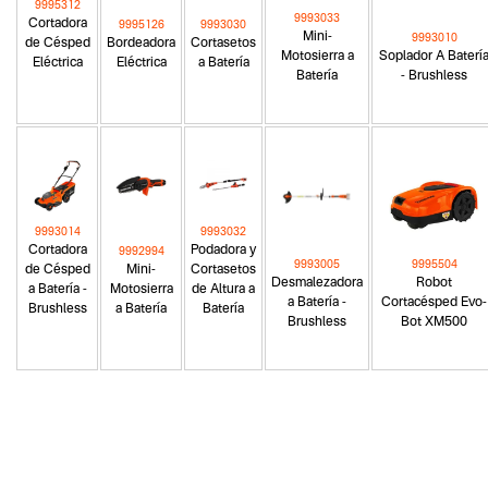
9995312
9993033
Cortadora
9995126
9993030
Mini-
9993010
de Césped
Bordeadora
Cortasetos
Motosierra a
Soplador A Baterí
Eléctrica
Eléctrica
a Batería
Batería
- Brushless
9993014
9993032
Cortadora
Podadora y
9992994
9993005
9995504
de Césped
Mini-
Cortasetos
Desmalezadora
Robot
a Batería -
Motosierra
de Altura a
a Batería -
Cortacésped Evo-
Brushless
a Batería
Batería
Brushless
Bot XM500
Categoria principal
Herramientas a batería