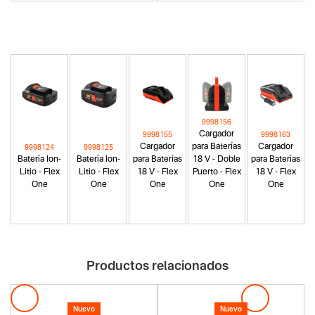
9998156
Cargador
9998155
9998163
Cargador
para Baterías
Cargador
9998124
9998125
Batería Ion-
Batería Ion-
para Baterías
18 V - Doble
para Baterías
Litio - Flex
Litio - Flex
18 V - Flex
Puerto - Flex
18 V - Flex
One
One
One
One
One
Productos relacionados
Nuevo
Nuevo
Codigo