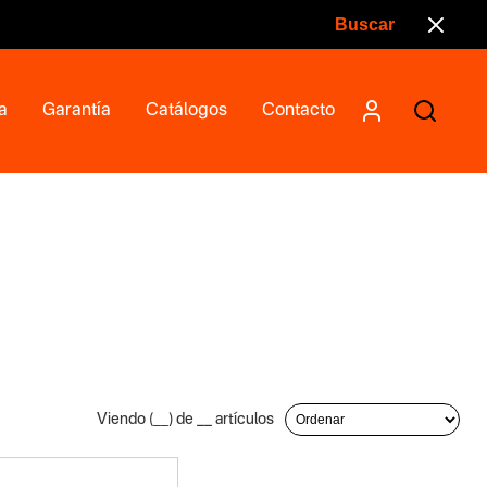
a
Garantía
Catálogos
Contacto
Viendo (
__
) de
__
artículos