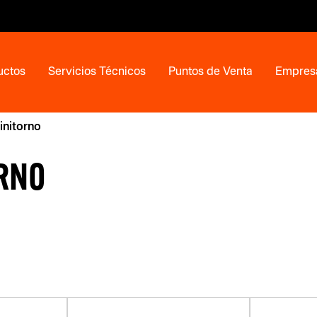
uctos
Servicios Técnicos
Puntos de Venta
Empres
initorno
ORNO