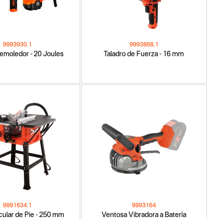
9993930.1
9993868.1
Demoledor - 20 Joules
Taladro de Fuerza - 16 mm
9991634.1
9993164
rcular de Pie - 250 mm
Ventosa Vibradora a Batería