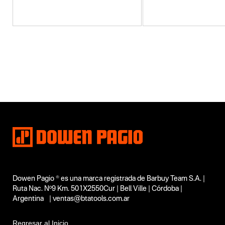
Categoria principal
Herramientas eléctricas
Tipo
Amoladoras
Subtipo
Amoladoras angulares
Segmentos - pendiente
Construcción
Capacidad
180 mm
Funcion o uso
De mano
Dowen Pagio ® es una marca registrada de Barbuy Team S.A. |
Tecnologia
Ruta Nac. Nº9 Km. 501X2550Cur | Bell Ville | Córdoba |
Argentina | ventas@btatools.com.ar
No items found.
Regresar al Inicio