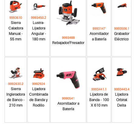
9993610
9993450.2
Sierra
Lustra-
Caladora
Lijadora
9993147
9993506.1
Manual -
Angular -
Atornillador
Grabador
9993488
55 mm
180 mm
a Batería
Eléctrico
Rebajador/Fresador
9992630.2
9992924
Sierra
Lijadora
9993441.1
9993443.4
Ingletadora
Combinada
Lijadora de
Lijadora
9990541
de Banco -
de Banda y
Banda - 100
Orbital
Atornillador a
210 mm
Rodillo
X 610 mm
Delta
Batería