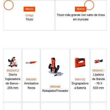
Nuevo
Nuevo
Codigo
Titulo más grande con salto de linea
Codigo
Titulo
sin truncate
9992640.2
9993440.1
Sierra
Lijadora
Ingletadora
de Banda
9993280
9993152
de Banco -
Amoladora
Engrapadora
- 76 X
9993486
255 mm
Recta
a Batería
533 mm
Rebajador/Fresador