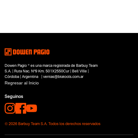
Categoria principal
Herramientas eléctricas
Tipo
Lijadoras
Subtipo
Lijadora de banda de mano
Segmentos - pendiente
Carpintería
Hobbistas
Dowen Pagio ® es una marca registrada de Barbuy Team
Capacidad
S.A. | Ruta Nac. Nº9 Km. 501X2550Cur | Bell Ville |
No items found.
Córdoba | Argentina | ventas@btatools.com.ar
Regresar al Inicio
Funcion o uso
No items found.
Seguinos
Tecnologia
Magnum
© 2026 Barbuy Team S.A. Todos los derechos reservados