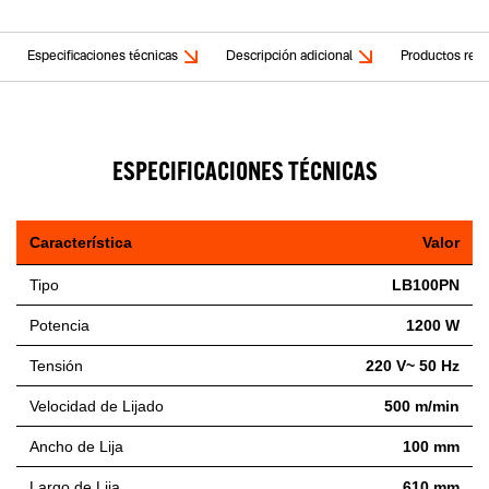
Especificaciones técnicas
Descripción adicional
Productos rela
ESPECIFICACIONES TÉCNICAS
Característica
Valor
Tipo
LB100PN
Potencia
1200 W
Tensión
220 V~ 50 Hz
Velocidad de Lijado
500 m/min
Ancho de Lija
100 mm
Largo de Lija
610 mm