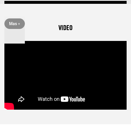
Mas +
VIDEO
Componentes principales
1) Palanca interruptor 1ra y 2da velocidad.