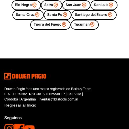
Río Negro
Salta
San Juan
San Luis
Santa Cruz
Santa Fe
Santiago del Estero
Tierra del Fuego
Tucumán
Dowen Pagio ® es una marca registrada de Barbuy Team
S.A. | Ruta Nac. Nº9 Km. 501X2550Cur | Bell Ville |
Córdoba | Argentina | ventas@btatools.com.ar
Regresar al Inicio
Seguinos