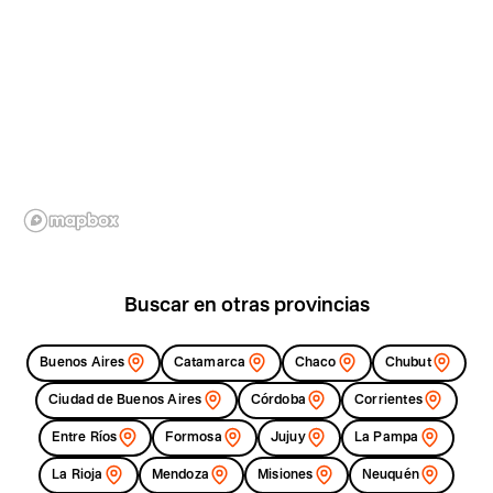
Buscar en otras provincias
Buenos Aires
Catamarca
Chaco
Chubut
Ciudad de Buenos Aires
Córdoba
Corrientes
Entre Ríos
Formosa
Jujuy
La Pampa
La Rioja
Mendoza
Misiones
Neuquén