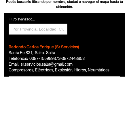
Podés buscarlo filtrando por nombre, ciudad o navegar el mapa hacia tu
ubicación.
Filtro avanzado...
Redondo Carlos Enrique (Sr Servicios)
Santa Fe 831
,
Salta
,
Salta
Teléfono/s:
0387-155989873-3872448853
Email:
sr.servicios.salta@gmail.com
Compresores, Eléctricas, Explosión, Hidros, Neumáticas