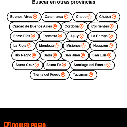
Buscar en otras provincias
Buenos Aires
Catamarca
Chaco
Chubut
Ciudad de Buenos Aires
Córdoba
Corrientes
Entre Ríos
Formosa
Jujuy
La Pampa
La Rioja
Mendoza
Misiones
Neuquén
Río Negro
Salta
San Juan
San Luis
Santa Cruz
Santa Fe
Santiago del Estero
Tierra del Fuego
Tucumán