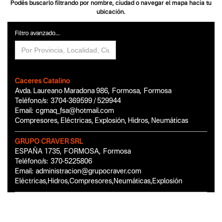
Podés buscarlo filtrando por nombre, ciudad o navegar el mapa hacia tu
ubicación.
Filtro avanzado...
Caceres Catalino
Avda. Laureano Maradona 986
,
Formosa
,
Formosa
Teléfono/s:
3704-369599 / 529944
Email:
cgmaq_fsa@hotmail.com
Compresores, Eléctricas, Explosión, Hidros, Neumáticas
GRUPO CRAVER SRL
ESPAÑA 1735
,
FORMOSA
,
Formosa
Teléfono/s:
370-5225806
Email:
administracion@grupocraver.com
Eléctricas,Hidros,Compresores,Neumáticas,Explosión