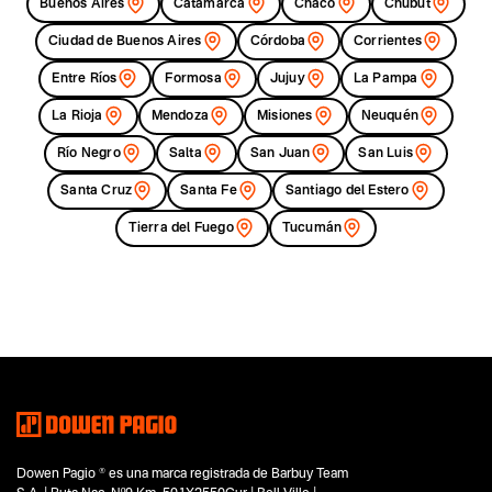
Buenos Aires
Catamarca
Chaco
Chubut
Ciudad de Buenos Aires
Córdoba
Corrientes
Entre Ríos
Formosa
Jujuy
La Pampa
La Rioja
Mendoza
Misiones
Neuquén
Río Negro
Salta
San Juan
San Luis
Santa Cruz
Santa Fe
Santiago del Estero
Tierra del Fuego
Tucumán
Dowen Pagio ® es una marca registrada de Barbuy Team