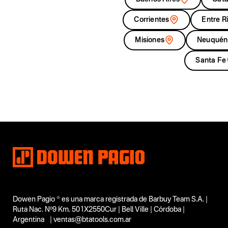
Corrientes
Entre R
Misiones
Neuquén
Santa Fe
Dowen Pagio ® es una marca registrada de Barbuy Team S.A. |
Ruta Nac. Nº9 Km. 501X2550Cur | Bell Ville | Córdoba |
Argentina | ventas@btatools.com.ar