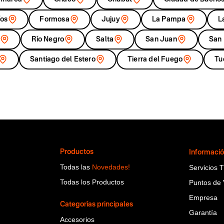
íos
Formosa
Jujuy
La Pampa
L
Río Negro
Salta
San Juan
San 
Santiago del Estero
Tierra del Fuego
Tu
Productos
Informaci
Todas las
Novedades!
Servicios 
Todas los Productos
Puntos de 
Empresa
Categorías principales
Garantía
Accesorios