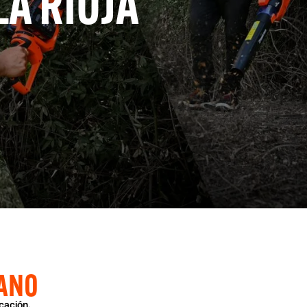
LA RIOJA
ANO
cación.