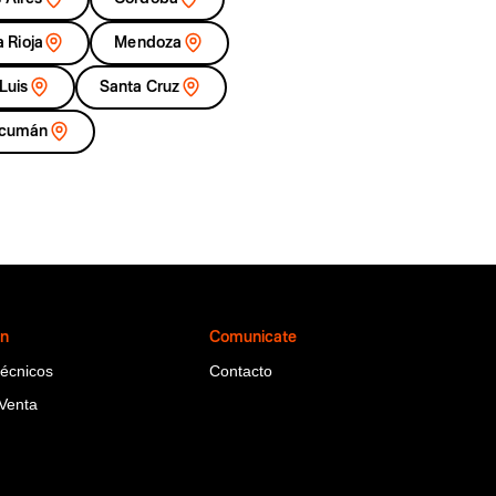
a Rioja
Mendoza
Luis
Santa Cruz
cumán
ón
Comunicate
Técnicos
Contacto
Venta