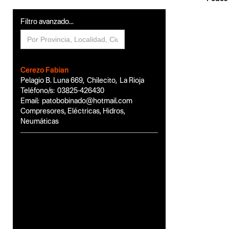
Filtro avanzado...
Cerezo Fabian
Pelagio B. Luna 669
,
Chilecito
,
La Rioja
Teléfono/s:
03825-426430
Email:
patobobinado@hotmail.com
Compresores, Eléctricas, Hidros,
Neumáticas