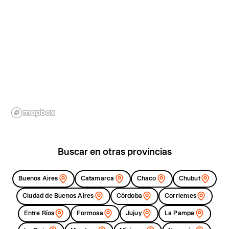
Buscar en otras provincias
Buenos Aires
Catamarca
Chaco
Chubut
Ciudad de Buenos Aires
Córdoba
Corrientes
Entre Ríos
Formosa
Jujuy
La Pampa