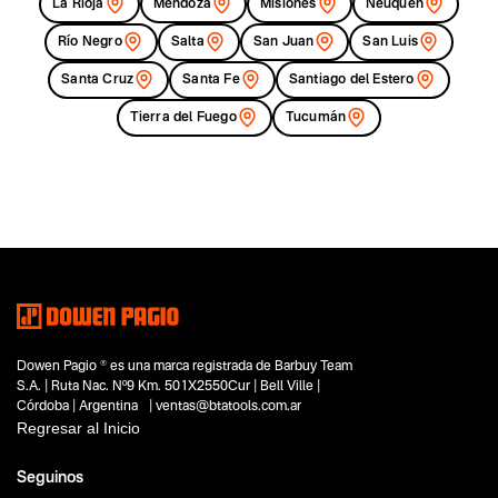
La Rioja
Mendoza
Misiones
Neuquén
Río Negro
Salta
San Juan
San Luis
Santa Cruz
Santa Fe
Santiago del Estero
Tierra del Fuego
Tucumán
Dowen Pagio ® es una marca registrada de Barbuy Team
S.A. | Ruta Nac. Nº9 Km. 501X2550Cur | Bell Ville |
Córdoba | Argentina | ventas@btatools.com.ar
Regresar al Inicio
Seguinos