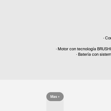
• Co
• Motor con tecnología BRUSH
• Batería con siste
Mas +