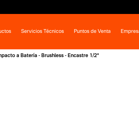
uctos
Servicios Técnicos
Puntos de Venta
Empres
mpacto a Batería - Brushless - Encastre 1/2"