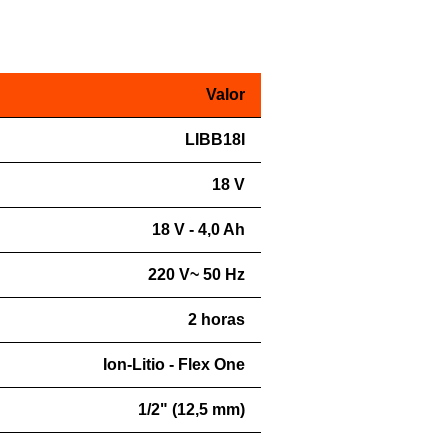
Valor
LIBB18I
18 V
18 V - 4,0 Ah
220 V~ 50 Hz
2 horas
Ion-Litio - Flex One
1/2" (12,5 mm)