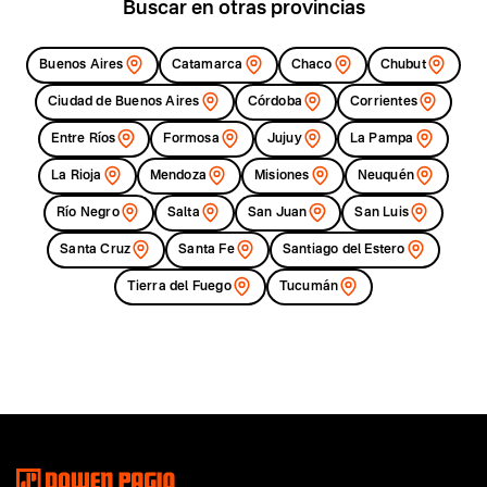
Buscar en otras provincias
FERRETERIA VALTAM
BAIGORRIA 799
,
ROSARIO
,
Santa Fe
Buenos Aires
Catamarca
Chaco
Chubut
Teléfono/s:
3416654243
Ciudad de Buenos Aires
Córdoba
Corrientes
Alquitodo
Zeballos 1500
,
Casilda
,
Santa Fe
Entre Ríos
Formosa
Jujuy
La Pampa
Teléfono/s:
3464687785
La Rioja
Mendoza
Misiones
Neuquén
Bonfigli Julio
Río Negro
Salta
San Juan
San Luis
San Martin 171
,
Cañada de Gomez
,
Santa Fe
Teléfono/s:
3471423565
Santa Cruz
Santa Fe
Santiago del Estero
Tierra del Fuego
Tucumán
Ferreteria Centro
Libertad 247
,
Arroyo Seco
,
Santa Fe
Teléfono/s:
03402 426138
Ferremat
Ituzango1645
,
Granadero Baigorria
,
Santa Fe
Teléfono/s:
0341-4717826
Espi Comercial