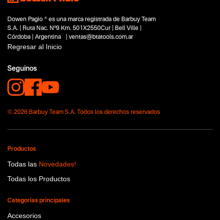
Calle 105 N° 1281
,
Reconquista
,
Santa Fe
Teléfono/s:
3482486985
Dowen Pagio ® es una marca registrada de Barbuy Team
S.A. | Ruta Nac. Nº9 Km. 501X2550Cur | Bell Ville |
Casa Jorda Srl
Córdoba | Argentina | ventas@btatools.com.ar
Urquiza 1032
,
Pujato
,
Santa Fe
Regresar al Inicio
Teléfono/s:
0341-4971280
Seguinos
Fer Con
Brigadier Lopez 545
,
Esperanza
,
Santa Fe
Teléfono/s:
3496653679
© 2026 Barbuy Team S.A. Todos los derechos reservados
Indumac Srl
Mitre 1271
,
Venado Tuerto
,
Santa Fe
Teléfono/s:
03462-430845
Productos
Buloneria Y Ferreteria Zingerling
Todas las
Novedades!
Dr. Eduardo Teisaire 725
,
San Jeronimo Norte
,
Santa Fe
Teléfono/s:
03404-461678
Todas los Productos
Ferretería Sur
Categorías principales
Bv. Hipolito Irigoyen 1980
,
Rafaela
,
Santa Fe
Accesorios
Teléfono/s:
(03492)503705