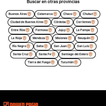
Ms Insumos Srl
Buscar en otras provincias
Av San Millan 558
,
Cerrillos
,
Salta
Teléfono/s:
3876122969
Buenos Aires
Catamarca
Chaco
Chubut
Ciudad de Buenos Aires
Córdoba
Corrientes
Entre Ríos
Formosa
Jujuy
La Pampa
La Rioja
Mendoza
Misiones
Neuquén
Río Negro
Salta
San Juan
San Luis
Santa Cruz
Santa Fe
Santiago del Estero
Tierra del Fuego
Tucumán