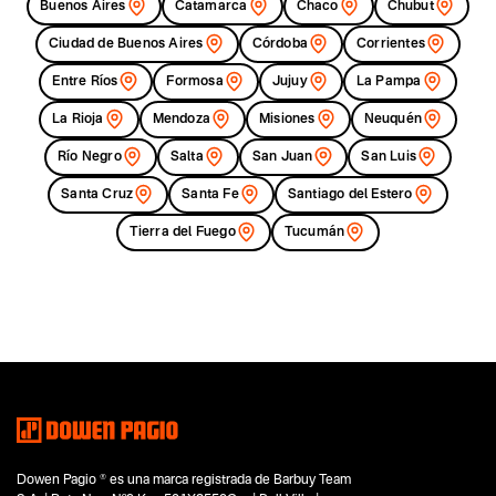
Buenos Aires
Catamarca
Chaco
Chubut
Ciudad de Buenos Aires
Córdoba
Corrientes
Entre Ríos
Formosa
Jujuy
La Pampa
La Rioja
Mendoza
Misiones
Neuquén
Río Negro
Salta
San Juan
San Luis
Santa Cruz
Santa Fe
Santiago del Estero
Tierra del Fuego
Tucumán
Dowen Pagio ® es una marca registrada de Barbuy Team