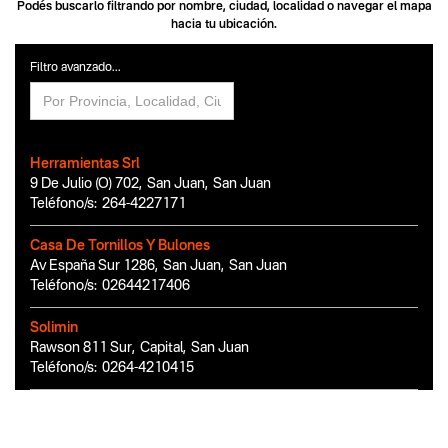
Podés buscarlo filtrando por nombre, ciudad, localidad o navegar el mapa
hacia tu ubicación.
Filtro avanzado...
Herramientas Srl
9 De Julio (O) 702
,
San Juan
,
San Juan
Teléfono/s:
264-4227171
Casa De Tornillos Y Bulones
Av España Sur 1286
,
San Juan
,
San Juan
Teléfono/s:
02644217406
Solimin
Rawson 811 Sur
,
Capital
,
San Juan
Teléfono/s:
0264-4210415