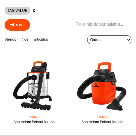
X
TAG VALUE
Filtros +
Viendo (
__
) de
__
artículos
9994615
9994608
Aspiradora Polvo/Líquido
Aspiradora Polvo/Líquido