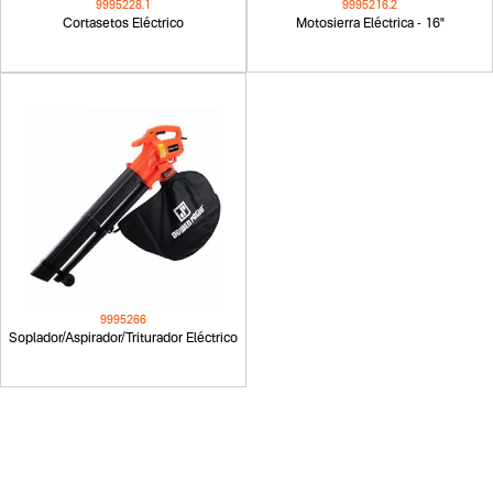
9995228.1
9995216.2
Cortasetos Eléctrico
Motosierra Eléctrica - 16"
9995266
Soplador/Aspirador/Triturador Eléctrico